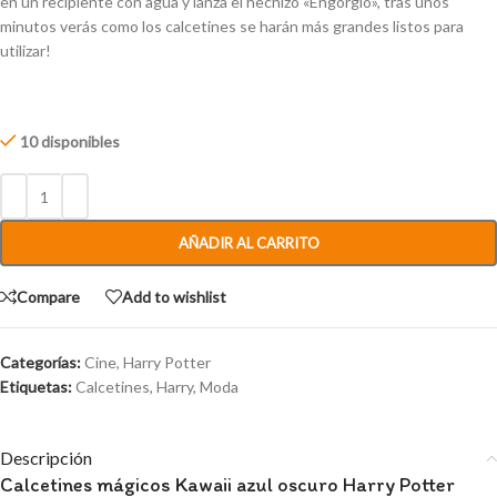
en un recipiente con agua y lanza el hechizo «Engorgio», tras unos
minutos verás como los calcetines se harán más grandes listos para
utilizar!
10 disponibles
AÑADIR AL CARRITO
Compare
Add to wishlist
Categorías:
Cine
,
Harry Potter
Etiquetas:
Calcetines
,
Harry
,
Moda
Descripción
Calcetines mágicos Kawaii azul oscuro Harry Potter