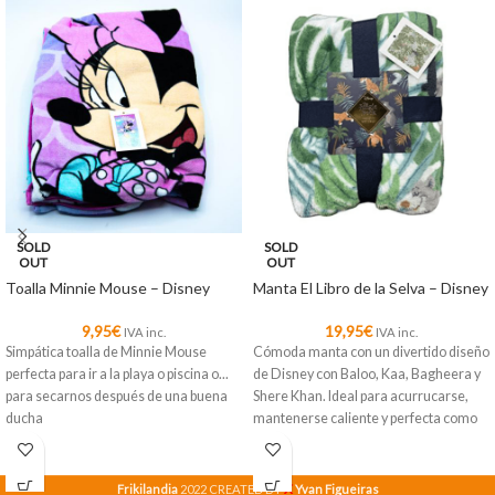
SOLD
SOLD
OUT
OUT
Toalla Minnie Mouse – Disney
Manta El Libro de la Selva – Disney
9,95
€
19,95
€
IVA inc.
IVA inc.
Simpática toalla de Minnie Mouse
Cómoda manta con un divertido diseño
perfecta para ir a la playa o piscina o...
de Disney con Baloo, Kaa, Bagheera y
para secarnos después de una buena
Shere Khan. Ideal para acurrucarse,
ducha
mantenerse caliente y perfecta como
decoración.
X
Frikilandia
2022 CREATED BY
Yvan Figueiras