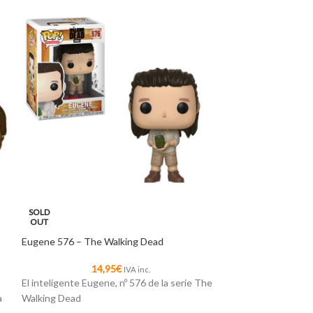
SOLD
SOLD
OUT
OUT
Eugene 576 – The Walking Dead
Gemelas Tattler 2
14,95
€
1
IVA inc.
El inteligente Eugene, nº 576 de la serie The
Nº 242 de la serie
a
Walking Dead
las hermanas siam