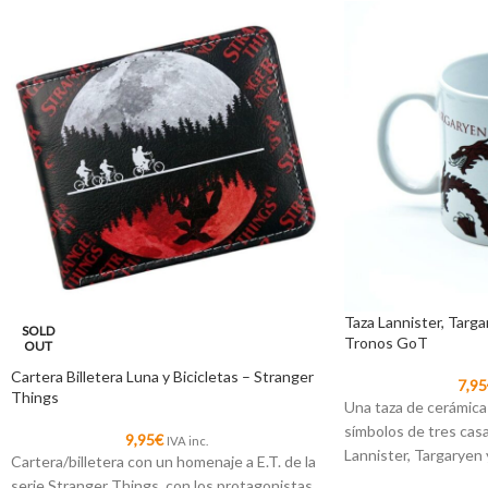
Taza Lannister, Targa
SOLD
Tronos GoT
OUT
Cartera Billetera Luna y Bicicletas – Stranger
7,95
Things
Una taza de cerámica
símbolos de tres cas
9,95
€
IVA inc.
Lannister, Targaryen 
Cartera/billetera con un homenaje a E.T. de la
serie Stranger Things, con los protagonistas