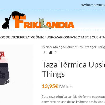
ENVÍOS Y DEVOLU
LOGO
CINE
SERIES/TV
CÓMIC
FUNKO
VARIOS
MASCOTAS
MI CUENTA
Inicio
/
Catálogo
/
Series y TV
/
Stranger Thin
Taza Térmica Ups
Things
13,95
€
IVA inc.
Esta taza térmica cambia de forma espectacul
convierte en una de las imágenes más icónic