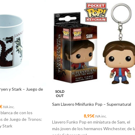
ryen y Stark – Juego de
SOLD
OUT
Sam Llavero Minifunko Pop – Supernatural
€
IVA inc.
 blanca de con los
8,95
€
IVA inc.
as de Juego de Tronos:
Llavero Funko Pop en miniatura de Sam, el
y Stark
más joven de los hermanos Winchester, de l