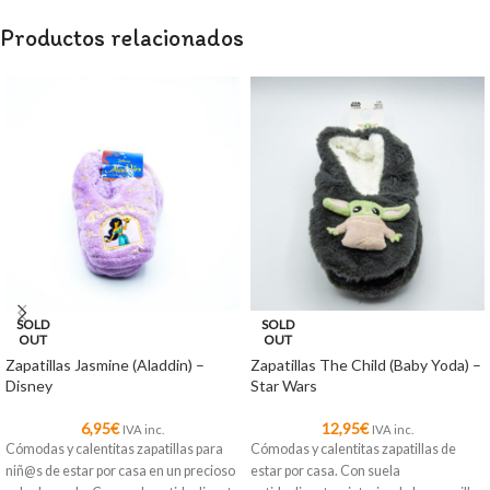
Productos relacionados
SOLD
SOLD
OUT
OUT
Zapatillas Jasmine (Aladdin) –
Zapatillas The Child (Baby Yoda) –
Disney
Star Wars
6,95
€
12,95
€
IVA inc.
IVA inc.
Cómodas y calentitas zapatillas para
Cómodas y calentitas zapatillas de
niñ@s de estar por casa en un precioso
estar por casa. Con suela