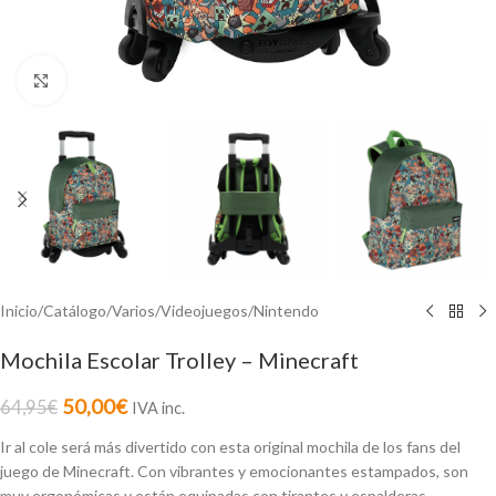
Click to enlarge
Inicio
/
Catálogo
/
Varios
/
Videojuegos
/
Nintendo
Mochila Escolar Trolley – Minecraft
50,00
€
64,95
€
IVA inc.
Ir al cole será más divertido con esta original mochila de los fans del
juego de Minecraft. Con vibrantes y emocionantes estampados, son
muy ergonómicas y están equipadas con tirantes y espalderas