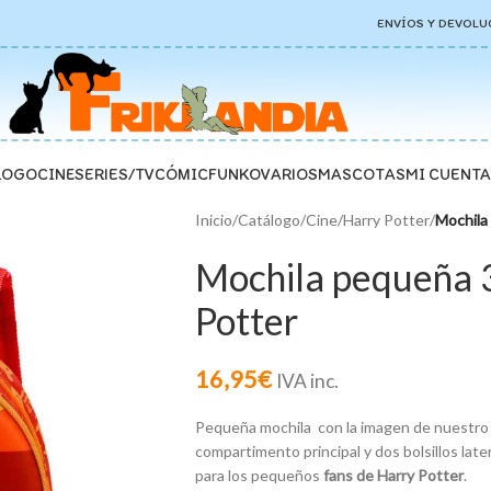
ENVÍOS Y DEVOLU
LOGO
CINE
SERIES/TV
CÓMIC
FUNKO
VARIOS
MASCOTAS
MI CUENTA
Inicio
/
Catálogo
/
Cine
/
Harry Potter
/
Mochila
Mochila pequeña 
Potter
16,95
€
IVA inc.
Pequeña mochila con la imagen de nuestro
compartimento principal y dos bolsillos latera
para los pequeños
fans de Harry Potter
.