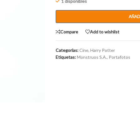
1 disponibles
AÑAD
Compare
Add to wishlist
Categorías:
Cine
,
Harry Potter
Etiquetas:
Monstruos S.A.
,
Portafotos