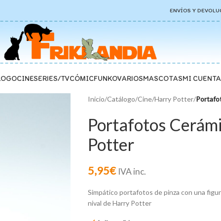
ENVÍOS Y DEVOLU
LOGO
CINE
SERIES/TV
CÓMIC
FUNKO
VARIOS
MASCOTAS
MI CUENTA
Inicio
/
Catálogo
/
Cine
/
Harry Potter
/
Portafo
Portafotos Cerám
Potter
5,95
€
IVA inc.
Simpático portafotos de pinza con una figu
nival de Harry Potter