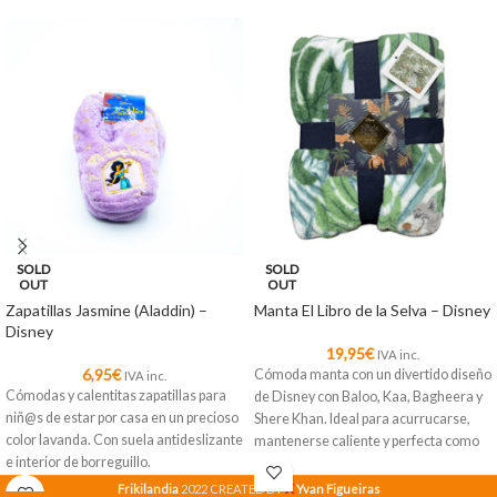
SOLD
SOLD
OUT
OUT
Zapatillas Jasmine (Aladdin) –
Manta El Libro de la Selva – Disney
Disney
19,95
€
IVA inc.
6,95
€
Cómoda manta con un divertido diseño
IVA inc.
Cómodas y calentitas zapatillas para
de Disney con Baloo, Kaa, Bagheera y
niñ@s de estar por casa en un precioso
Shere Khan. Ideal para acurrucarse,
color lavanda. Con suela antideslizante
mantenerse caliente y perfecta como
e interior de borreguillo.
decoración.
X
Frikilandia
2022 CREATED BY
Yvan Figueiras