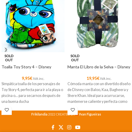
SOLD
SOLD
OUT
OUT
Toalla Toy Story 4 – Disney
Manta El Libro de la Selva – Disney
9,95
€
19,95
€
IVA inc.
IVA inc.
Simpática toalla de los personajes de
Cómoda manta con un divertido diseño
Toy Story 4, perfecta para ir a la playa o
de Disney con Baloo, Kaa, Bagheera y
piscina o... para secarnos después de
Shere Khan. Ideal para acurrucarse,
una buena ducha
mantenerse caliente y perfecta como
decoración.
X
Frikilandia
2022 CREATED BY
Yvan Figueiras