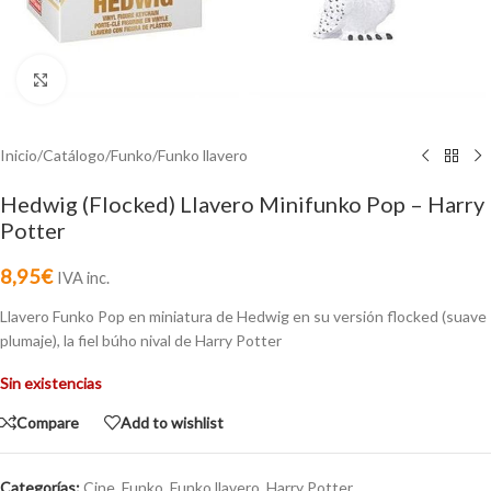
Click to enlarge
Inicio
/
Catálogo
/
Funko
/
Funko llavero
Hedwig (Flocked) Llavero Minifunko Pop – Harry
Potter
8,95
€
IVA inc.
Llavero Funko Pop en miniatura de Hedwig en su versión flocked (suave
plumaje), la fiel búho nival de Harry Potter
Sin existencias
Compare
Add to wishlist
Categorías:
Cine
,
Funko
,
Funko llavero
,
Harry Potter