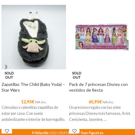
SOLD
SOLD
OUT
OUT
Zapatillas The Child (Baby Yoda) –
Pack de 7 princesas Disney con
Star Wars
vestidos de fiesta
12,95
€
65,95
€
IVA inc.
IVA inc.
Cómodas y calentitas zapatillas de
Un precioso regalo con las siete
estar por casa. Con suela
princesas Disney más famosas, Ariel,
antideslizante e interior de borreguillo.
Cenicienta, Jasmine, …
X
Frikilandia
2022 CREATED BY
Yvan Figueiras