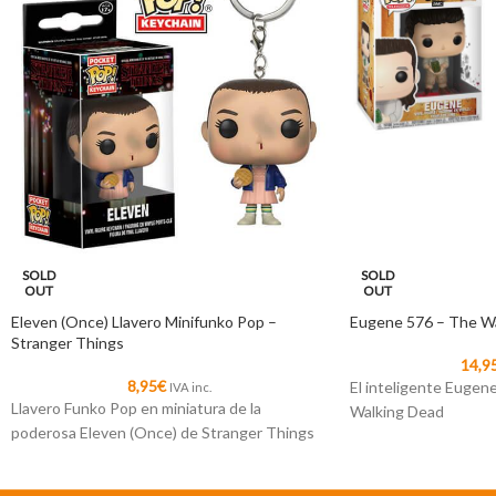
SOLD
SOLD
OUT
OUT
Eleven (Once) Llavero Minifunko Pop –
Eugene 576 – The W
Stranger Things
14,9
8,95
€
El inteligente Eugene
IVA inc.
Llavero Funko Pop en miniatura de la
Walking Dead
poderosa Eleven (Once) de Stranger Things