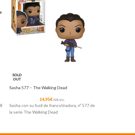
SOLD
SOLD
OUT
OUT
Sasha 577 – The Walking Dead
Ezekiel 574 – Th
14,95
€
1
IVA inc.
88
Sasha con su fusil de francotiradora, nº 577 de
Su majestad el rey 
la serie The Walking Dead
The Walking Dea