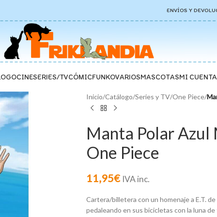
ENVÍOS Y DEVOLU
LOGO
CINE
SERIES/TV
CÓMIC
FUNKO
VARIOS
MASCOTAS
MI CUENTA
Inicio
/
Catálogo
/
Series y TV
/
One Piece
/
Man
Manta Polar Azul 
One Piece
11,95
€
IVA inc.
Cartera/billetera con un homenaje a E.T. de
pedaleando en sus bicicletas con la luna de