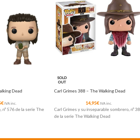
SOLD
OUT
alking Dead
Carl Grimes 388 – The Walking Dead
5
€
14,95
€
IVA inc.
IVA inc.
, nº 576 de la serie The
Carl Grimes y su inseparable sombrero, nº 3
de la serie The Walking Dead