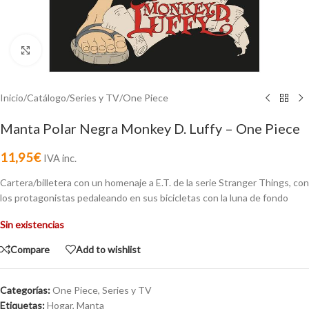
Click to enlarge
Inicio
/
Catálogo
/
Series y TV
/
One Piece
Manta Polar Negra Monkey D. Luffy – One Piece
11,95
€
IVA inc.
Cartera/billetera con un homenaje a E.T. de la serie Stranger Things, con
los protagonistas pedaleando en sus bicicletas con la luna de fondo
Sin existencias
Compare
Add to wishlist
Categorías:
One Piece
,
Series y TV
Etiquetas:
Hogar
,
Manta