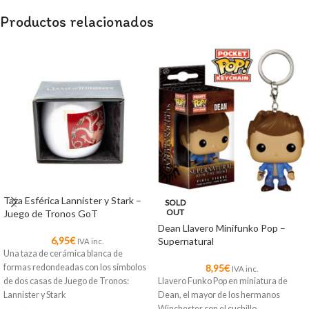
Productos relacionados
Taza Esférica Lannister y Stark –
SOLD
OUT
Juego de Tronos GoT
Dean Llavero Minifunko Pop –
6,95
€
Supernatural
IVA inc.
Una taza de cerámica blanca de
formas redondeadas con los símbolos
8,95
€
IVA inc.
de dos casas de Juego de Tronos:
Llavero Funko Pop en miniatura de
Lannister y Stark
Dean, el mayor de los hermanos
Winchester con el cuchillo