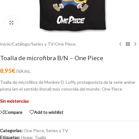
Click to enlarge
Inicio
/
Catálogo
/
Series y TV
/
One Piece
Toalla de microfibra B/N – One Piece
8,95
€
IVA inc.
Toalla de microfibra de Monkey D. Luffy, protagonista de la serie anime
pirata (en el sentido literal) más conocida del mundo: One Piece
Sin existencias
Compare
Add to wishlist
Categorías:
One Piece
,
Series y TV
Etiquetas:
Hogar
,
Toalla