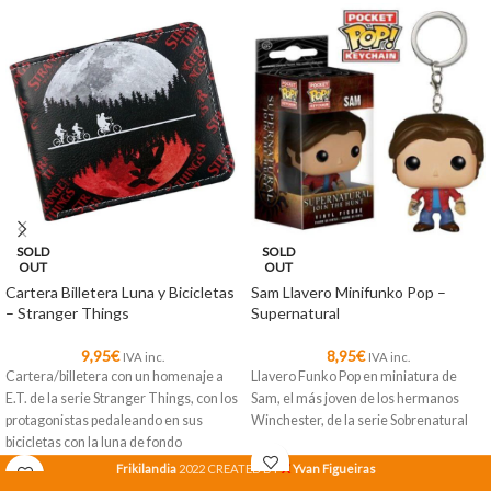
SOLD
SOLD
OUT
OUT
Cartera Billetera Luna y Bicicletas
Sam Llavero Minifunko Pop –
– Stranger Things
Supernatural
9,95
€
8,95
€
IVA inc.
IVA inc.
Cartera/billetera con un homenaje a
Llavero Funko Pop en miniatura de
E.T. de la serie Stranger Things, con los
Sam, el más joven de los hermanos
protagonistas pedaleando en sus
Winchester, de la serie Sobrenatural
bicicletas con la luna de fondo
X
Frikilandia
2022 CREATED BY
Yvan Figueiras