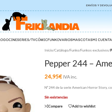
ENVÍOS Y DEVOLU
LOGO
CINE
SERIES/TV
CÓMIC
FUNKO
VARIOS
MASCOTAS
MI CUENTA
Inicio
/
Catálogo
/
Funko
/
Funkos exclusivos
/
P
Pepper 244 – Amer
24,95
€
IVA inc.
Nº 244 de la serie American Horror Story, c
Sin existencias
Compare
Add to wishlist