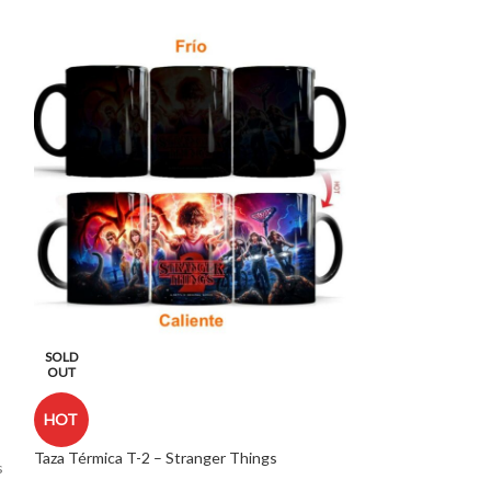
SOLD
SOLD
OUT
OUT
Carl Grimes 388 
HOT
1
Taza Térmica T-2 – Stranger Things
s
Carl Grimes y su 