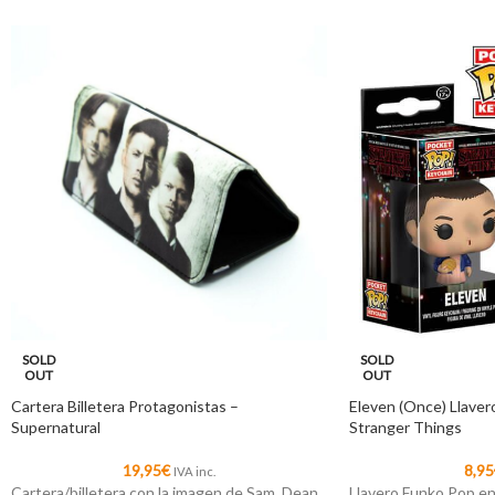
SOLD
SOLD
OUT
OUT
Cartera Billetera Protagonistas –
Eleven (Once) Llaver
Supernatural
Stranger Things
19,95
€
8,95
IVA inc.
Cartera/billetera con la imagen de Sam, Dean,
Llavero Funko Pop en 