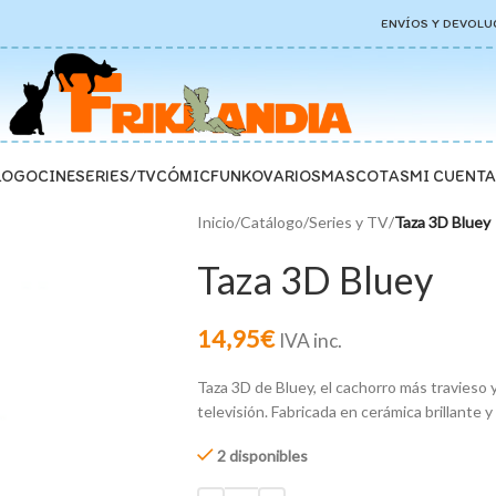
ENVÍOS Y DEVOLU
LOGO
CINE
SERIES/TV
CÓMIC
FUNKO
VARIOS
MASCOTAS
MI CUENTA
Inicio
/
Catálogo
/
Series y TV
/
Taza 3D Bluey
Taza 3D Bluey
14,95
€
IVA inc.
Taza 3D de Bluey, el cachorro más travieso
televisión. Fabricada en cerámica brillante 
2 disponibles