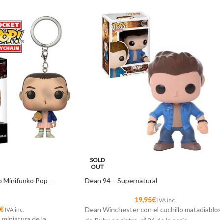
SOLD
OUT
o Minifunko Pop –
Dean 94 – Supernatural
19,95
€
IVA inc.
€
Dean Winchester con el cuchillo matadiablo
IVA inc.
miniatura de la