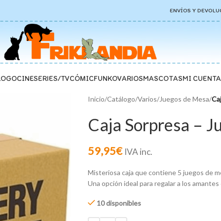
ENVÍOS Y DEVOLU
LOGO
CINE
SERIES/TV
CÓMIC
FUNKO
VARIOS
MASCOTAS
MI CUENTA
Inicio
/
Catálogo
/
Varios
/
Juegos de Mesa
/
Ca
Caja Sorpresa – J
59,95
€
IVA inc.
Misteriosa caja que contiene 5 juegos de m
Una opción ideal para regalar a los amantes
10 disponibles