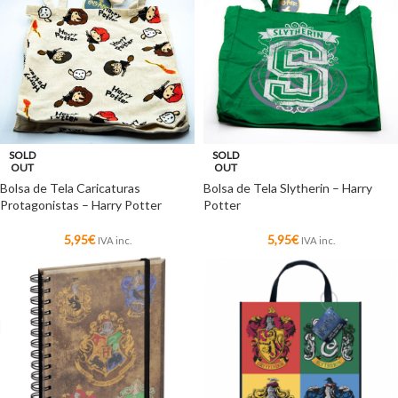
SOLD
SOLD
OUT
OUT
Bolsa de Tela Caricaturas
Bolsa de Tela Slytherin – Harry
Protagonistas – Harry Potter
Potter
5,95
€
5,95
€
IVA inc.
IVA inc.