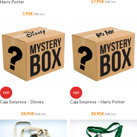
17,95
€
Harry Potter
IVA inc.
7,95
€
IVA inc.
HOT
HOT
Caja Sorpresa – Disney
Caja Sorpresa – Harry Potter
34,95
€
34,95
€
IVA inc.
IVA inc.