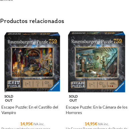
Productos relacionados
SOLD
SOLD
OUT
OUT
Escape Puzzle: En el Castillo del
Escape Puzzle: En la Cámara de los
Vampiro
Horrores
14,95
€
14,95
€
IVA inc.
IVA inc.