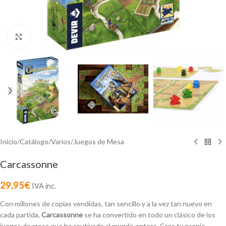
Click to enlarge
Inicio
/
Catálogo
/
Varios
/
Juegos de Mesa
Carcassonne
29,95
€
IVA inc.
Con millones de copias vendidas, tan sencillo y a la vez tan nuevo en
cada partida,
Carcassonne
se ha convertido en todo un clásico de los
juegos de mesa que ha cautivado al mundo entero. Crea tu propio