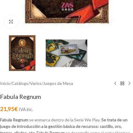
Click to enlarge
Inicio
/
Catálogo
/
Varios
/
Juegos de Mesa
Fabula Regnum
21,95
€
IVA inc.
Fabula Regnum
se enmarca dentro de la Serie We Play.
Se trata de un
juego de introducción a la gestión básica de recursos: castillo, oro,
tropas, aliados, etc.
Fabula Regnum
se desarrolla como si estuviéramos