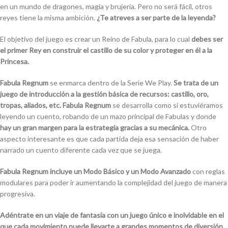
en un mundo de dragones, magia y brujería. Pero no será fácil, otros
reyes tiene la misma ambición.
¿Te atreves a ser parte de la leyenda?
El objetivo del juego es crear un Reino de Fabula, para lo cual
debes ser
el primer Rey en construir el castillo de su color y proteger en él a la
Princesa.
Fabula Regnum
se enmarca dentro de la Serie We Play.
Se trata de un
juego de introducción a la gestión básica de recursos: castillo, oro,
tropas, aliados, etc.
Fabula Regnum
se desarrolla como si estuviéramos
leyendo un cuento, robando de un mazo principal de Fabulas y donde
hay un gran margen para la estrategia gracias a su mecánica.
Otro
aspecto interesante es que cada partida deja esa sensación de haber
narrado un cuento diferente cada vez que se juega.
Fabula Regnum
incluye un Modo Básico y un Modo Avanzado
con reglas
modulares para poder ir aumentando la complejidad del juego de manera
progresiva.
Adéntrate en un viaje de fantasía con un juego único e inolvidable en el
que cada movimiento puede llevarte a grandes momentos de diversión