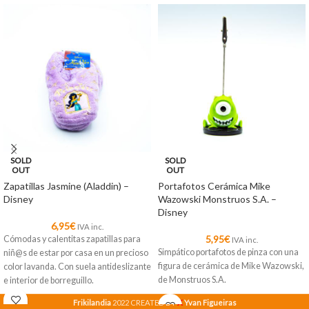
SOLD
SOLD
OUT
OUT
Zapatillas Jasmine (Aladdin) –
Portafotos Cerámica Mike
Disney
Wazowski Monstruos S.A. –
Disney
6,95
€
IVA inc.
5,95
€
Cómodas y calentitas zapatillas para
IVA inc.
Simpático portafotos de pinza con una
niñ@s de estar por casa en un precioso
figura de cerámica de Mike Wazowski,
color lavanda. Con suela antideslizante
de Monstruos S.A.
e interior de borreguillo.
X
Frikilandia
2022 CREATED BY
Yvan Figueiras