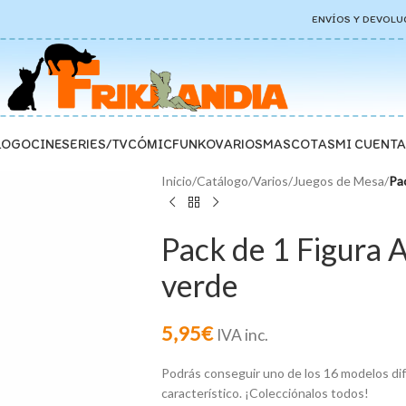
ENVÍOS Y DEVOLU
LOGO
CINE
SERIES/TV
CÓMIC
FUNKO
VARIOS
MASCOTAS
MI CUENTA
Inicio
/
Catálogo
/
Varios
/
Juegos de Mesa
/
Pa
Pack de 1 Figura
verde
5,95
€
IVA inc.
Podrás conseguir uno de los 16 modelos dife
característico. ¡Colecciónalos todos!