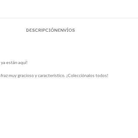
DESCRIPCIÓN
ENVÍOS
s
ya están aquí!
sfraz muy gracioso y característico. ¡Colecciónalos todos!