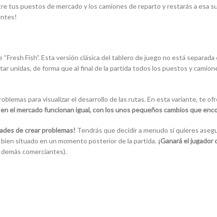
 entre tus puestos de mercado y los camiones de reparto y restarás a esa 
entes!
“Fresh Fish”. Esta versión clásica del tablero de juego no está separada 
estar unidas, de forma que al final de la partida todos los puestos y cam
blemas para visualizar el desarrollo de las rutas. En esta variante, te 
a en el mercado funcionan igual, con los unos pequeños cambios que enco
dades de crear problemas!
Tendrás que decidir a menudo si quieres asegur
 bien situado en un momento posterior de la partida.
¡Ganará el jugador
os demás comerciantes).