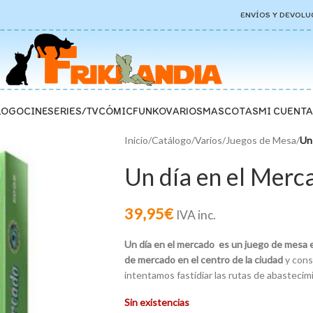
ENVÍOS Y DEVOLU
LOGO
CINE
SERIES/TV
CÓMIC
FUNKO
VARIOS
MASCOTAS
MI CUENTA
Inicio
/
Catálogo
/
Varios
/
Juegos de Mesa
/
Un
Un día en el Merc
39,95
€
IVA inc.
Un día en el mercado
es un juego de mesa 
de mercado en el centro de la ciudad
y cons
intentamos fastidiar las rutas de abasteci
Sin existencias