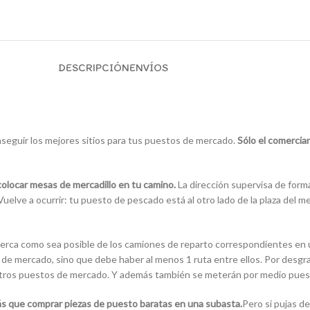
DESCRIPCIÓN
ENVÍOS
eguir los mejores sitios para tus puestos de mercado.
Sólo el comercia
colocar mesas de mercadillo en tu camino.
La dirección supervisa de forma
elve a ocurrir: tu puesto de pescado está al otro lado de la plaza del me
cerca como sea posible de los camiones de reparto correspondientes en 
de mercado, sino que debe haber al menos 1 ruta entre ellos. Por desgra
ros puestos de mercado. Y además también se meterán por medio puest
ás que comprar piezas de puesto baratas en una subasta.
Pero si pujas d