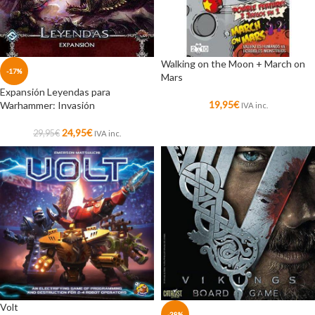
Walking on the Moon + March on
-17%
Mars
Expansión Leyendas para
19,95
€
Warhammer: Invasión
IVA inc.
24,95
€
29,95
€
IVA inc.
Volt
-38%