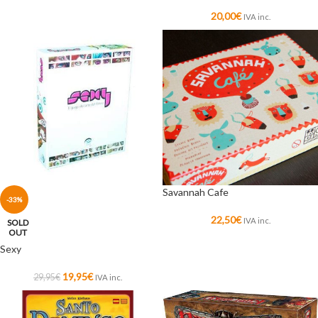
20,00
€
IVA inc.
Savannah Cafe
-33%
22,50
€
IVA inc.
SOLD
OUT
Sexy
19,95
€
29,95
€
IVA inc.