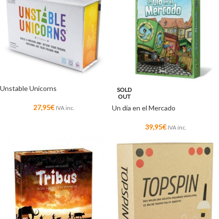
Unstable Unicorns
SOLD
OUT
27,95
€
Un día en el Mercado
IVA inc.
39,95
€
IVA inc.