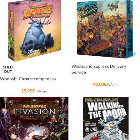
Wasteland Express Delivery
SOLD
OUT
Service
Whoosh: Cazarrecompensas
90,00
€
IVA inc.
19,95
€
IVA inc.