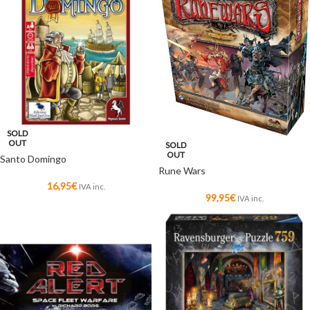
SOLD
OUT
SOLD
OUT
Santo Domingo
Rune Wars
16,95
€
IVA inc.
99,95
€
IVA inc.