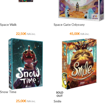
Space Walk
Space Gate Odyssey
22,50
€
45,00
€
IVA inc.
IVA inc.
Snow Time
SOLD
OUT
25,00
€
Smile
IVA inc.