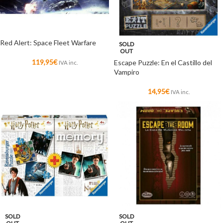
Red Alert: Space Fleet Warfare
SOLD
OUT
119,95
€
Escape Puzzle: En el Castillo del
IVA inc.
Vampiro
14,95
€
IVA inc.
SOLD
SOLD