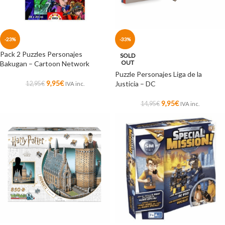
-23%
-33%
Pack 2 Puzzles Personajes
SOLD
OUT
Bakugan – Cartoon Network
Puzzle Personajes Liga de la
9,95
€
Justicia – DC
12,95
€
IVA inc.
9,95
€
14,95
€
IVA inc.