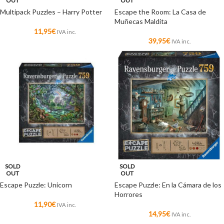
OUT
OUT
Multipack Puzzles – Harry Potter
Escape the Room: La Casa de
Muñecas Maldita
11,95
€
IVA inc.
39,95
€
IVA inc.
SOLD
SOLD
OUT
OUT
Escape Puzzle: Unicorn
Escape Puzzle: En la Cámara de los
Horrores
11,90
€
IVA inc.
14,95
€
IVA inc.