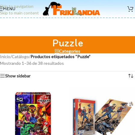
Skip to navigation
MENU
Skip to main content
Puzzle
Categories
Inicio
/
Catálogo
/
Productos etiquetados “Puzzle”
Mostrando 1–36 de 38 resultados
Show sidebar