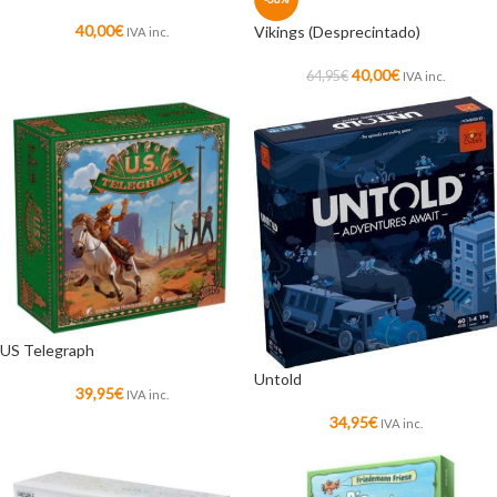
40,00
€
Vikings (Desprecintado)
IVA inc.
40,00
€
64,95
€
IVA inc.
US Telegraph
Untold
39,95
€
IVA inc.
34,95
€
IVA inc.