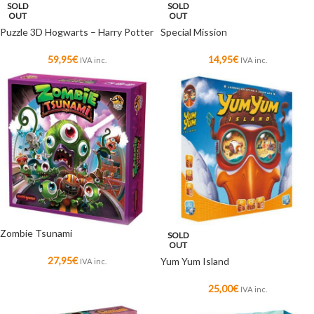
SOLD
SOLD
OUT
OUT
Puzzle 3D Hogwarts – Harry Potter
Special Mission
59,95
€
14,95
€
IVA inc.
IVA inc.
Zombie Tsunami
SOLD
OUT
27,95
€
Yum Yum Island
IVA inc.
25,00
€
IVA inc.