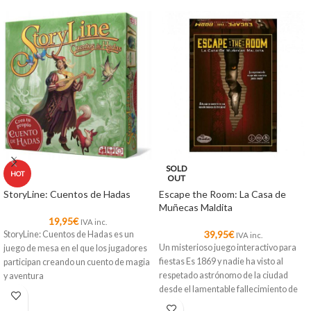
SOLD
HOT
OUT
StoryLine: Cuentos de Hadas
Escape the Room: La Casa de
Muñecas Maldita
19,95
€
IVA inc.
39,95
€
StoryLine: Cuentos de Hadas es un
IVA inc.
Un misterioso juego interactivo para
juego de mesa en el que los jugadores
fiestas Es 1869 y nadie ha visto al
participan creando un cuento de magia
respetado astrónomo de la ciudad
y aventura
desde el lamentable fallecimiento de
su esposa…