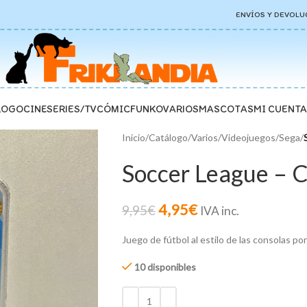
ENVÍOS Y DEVOLU
LOGO
CINE
SERIES/TV
CÓMIC
FUNKO
VARIOS
MASCOTAS
MI CUENTA
Inicio
/
Catálogo
/
Varios
/
Videojuegos
/
Sega
/
Soccer League – 
4,95
€
9,95
€
IVA inc.
Juego de fútbol al estilo de las consolas por
10 disponibles