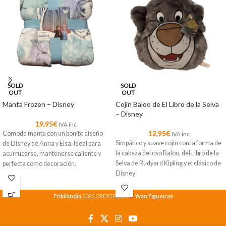
SOLD
SOLD
OUT
OUT
Manta Frozen – Disney
Cojín Baloo de El Libro de la Selva
– Disney
19,95
€
IVA inc.
12,95
€
Cómoda manta con un bonito diseño
IVA inc.
Simpático y suave cojín con la forma de
de Disney de Anna y Elsa. Ideal para
la cabeza del oso Baloo, del Libro de la
acurrucarse, mantenerse caliente y
Selva de Rudyard Kipling y el clásico de
perfecta como decoración.
Disney
X
Frikilandia
2022 CREATED BY
Yvan Figueiras