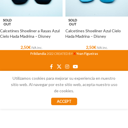
SOLD
SOLD
OUT
OUT
Calcetines Shoeliner a Rayas Azul
Calcetines Shoeliner Azul Cielo
Cielo Hada Madrina – Disney
Hada Madrina – Disney
2,50
€
2,50
€
IVA inc.
IVA inc.
X
Frikilandia
2022 CREATED BY
Yvan Figueiras
Utilizamos cookies para mejorar su experiencia en nuestro
sitio web. Al navegar por este sitio web, acepta nuestro uso
de cookies.
ACCEPT