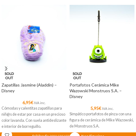
SOLD
SOLD
OUT
OUT
Zapatillas Jasmine (Aladdin) –
Portafotos Cerámica Mike
Disney
Wazowski Monstruos S.A. –
Disney
6,95
€
IVA inc.
5,95
€
Cómodas y calentitas zapatillas para
IVA inc.
Simpático portafotos de pinza con una
niñ@s de estar por casa en un precioso
figura de cerámica de Mike Wazowski,
color lavanda. Con suela antideslizante
de Monstruos S.A.
e interior de borreguillo.