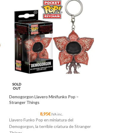
SOLD
SOLD
OUT
OUT
Demogorgon Llavero Minifunko Pop –
Dustin Llavero Mi
Stranger Things
Things
8,95
€
8
IVA inc.
Llavero Funko Pop en miniatura del
Llavero Funko Pop
Demogorgon, la terrible criatura de Stranger
(con la boca cerr
Things