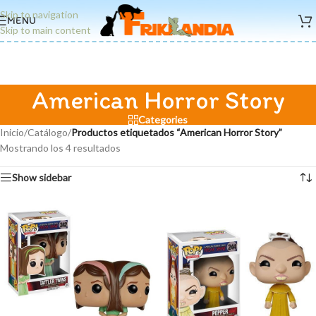
Skip to navigation
MENU
Skip to main content
American Horror Story
Categories
Inicio
/
Catálogo
/
Productos etiquetados “American Horror Story”
Mostrando los 4 resultados
Show sidebar