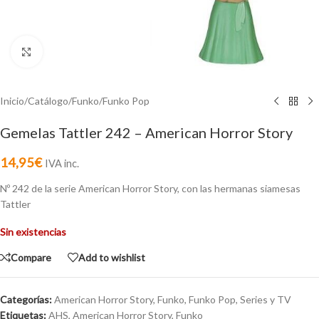
Click to enlarge
Inicio
/
Catálogo
/
Funko
/
Funko Pop
Gemelas Tattler 242 – American Horror Story
14,95
€
IVA inc.
Nº 242 de la serie American Horror Story, con las hermanas siamesas
Tattler
Sin existencias
Compare
Add to wishlist
Categorías:
American Horror Story
,
Funko
,
Funko Pop
,
Series y TV
Etiquetas:
AHS
,
American Horror Story
,
Funko