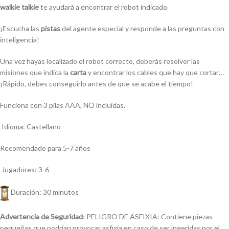
walkie talkie
te ayudará a encontrar el robot indicado.
¡Escucha las
pistas
del agente especial y responde a las preguntas con
inteligencia!
Una vez hayas localizado el robot correcto, deberás resolver las
misiones que indica la
carta
y encontrar los cables que hay que cortar…
¡Rápido, debes conseguirlo antes de que se acabe el tiempo!
Funciona con 3 pilas AAA, NO incluidas.
Idioma: Castellano
Recomendado para 5-7 años
Jugadores: 3-6
Duración: 30 minutos
Advertencia de Seguridad
: PELIGRO DE ASFIXIA: Contiene piezas
pequeñas que podrían provocar asfixia en caso de ser ingeridas por el