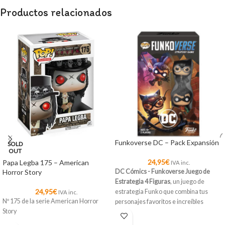
Productos relacionados
Funkoverse DC – Pack Expansión
SOLD
OUT
24,95
€
Papa Legba 175 – American
IVA inc.
Horror Story
DC Cómics - Funkoverse Juego de
Estrategia 4 Figuras
, un juego de
24,95
€
estrategia Funko que combina tus
IVA inc.
Nº 175 de la serie American Horror
personajes favoritos e increíbles
Story
escenarios del universo
DC Cómics