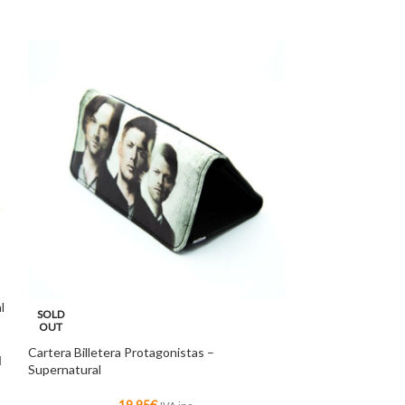
l
SOLD
SOLD
OUT
OUT
Cartera Billetera Protagonistas –
Eleven (Once) Lla
l
Supernatural
Stranger Things
19,95
€
8