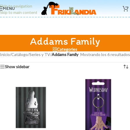
Skip to navigation
MENU
Skip to main content
Addams Family
Categories
Inicio
/
Catálogo
/
Series y TV
/
Addams Family
Mostrando los 6 resultados
Show sidebar