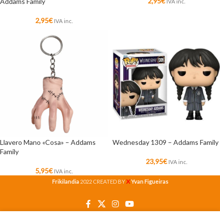
2,95
€
Addams Family
IVA inc.
2,95
€
IVA inc.
Llavero Mano «Cosa» – Addams
Wednesday 1309 – Addams Family
Family
23,95
€
IVA inc.
5,95
€
IVA inc.
X
Frikilandia
2022 CREATED BY
Yvan Figueiras