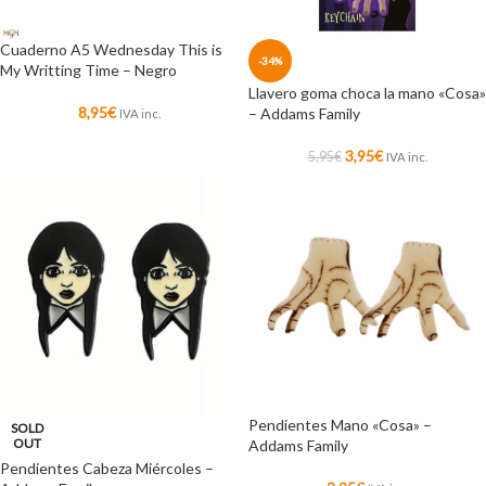
Cuaderno A5 Wednesday This is
-34%
My Writting Time – Negro
Llavero goma choca la mano «Cosa»
8,95
€
– Addams Family
IVA inc.
3,95
€
5,95
€
IVA inc.
Pendientes Mano «Cosa» –
SOLD
OUT
Addams Family
Pendientes Cabeza Miércoles –