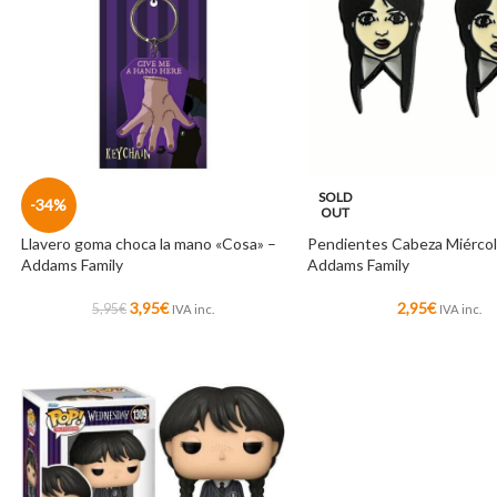
SOLD
-34%
OUT
Llavero goma choca la mano «Cosa» –
Pendientes Cabeza Miércol
Addams Family
Addams Family
3,95
€
2,95
€
5,95
€
IVA inc.
IVA inc.