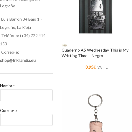
Logroño
Luis Barrón 34 Bajo 1 -
Logroño, La Rioja
Teléfono: (+34) 722 414
153
Cuaderno A5 Wednesday This is My
Correo-e:
Writting Time – Negro
shop@frikilandia.eu
8,95
€
IVA inc.
Nombre
Correo-e