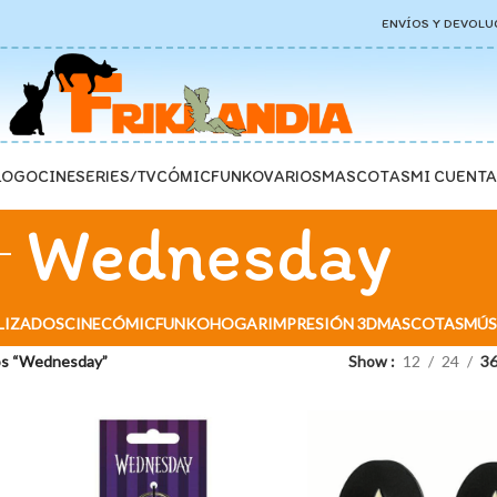
ENVÍOS Y DEVOLU
LOGO
CINE
SERIES/TV
CÓMIC
FUNKO
VARIOS
MASCOTAS
MI CUENTA
Wednesday
LIZADOS
CINE
CÓMIC
FUNKO
HOGAR
IMPRESIÓN 3D
MASCOTAS
MÚS
os “Wednesday”
Show
12
24
3