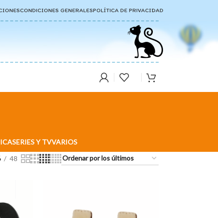
CIONES
CONDICIONES GENERALES
POLÍTICA DE PRIVACIDAD
ICA
SERIES Y TV
VARIOS
6
48