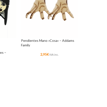
Pendientes Mano «Cosa» – Addams
Family
es –
2,95
€
IVA inc.