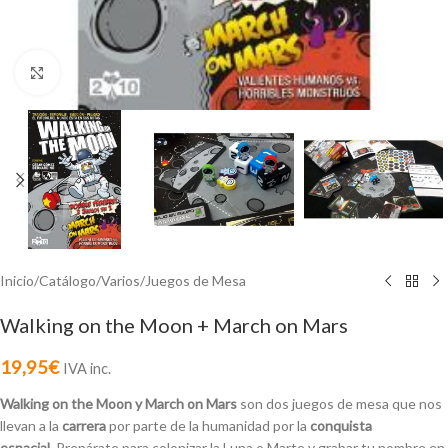
Click to enlarge
Inicio
/
Catálogo
/
Varios
/
Juegos de Mesa
Walking on the Moon + March on Mars
19,95
€
IVA inc.
Walking on the Moon y March on Mars
son dos juegos de mesa que nos
llevan a la
carrera
por parte de la humanidad por la
conquista
espacial.
Prepárate para colonizar la Luna o Marte y grabar tu nombre en