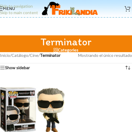
Skip to navigation
MENU
Skip to main content
Terminator
Categories
Inicio
/
Catálogo
/
Cine
/
Terminator
Mostrando el único resultado
Show sidebar