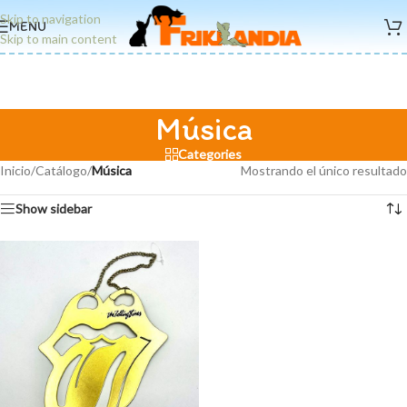
Skip to navigation
MENU
Skip to main content
Música
Categories
Inicio
/
Catálogo
/
Música
Mostrando el único resultado
Show sidebar