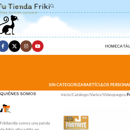
Tu Tienda Friki
Skip to navigation
Skip to main content
HOME
CATÁ
SIN CATEGORIZAR
ARTÍCULOS PERSONA
QUIÉNES SOMOS
Inicio
/
Catálogo
/
Varios
/
Videojuegos
/
F
Frikilandia somos una panda
de frikis afincad@s en