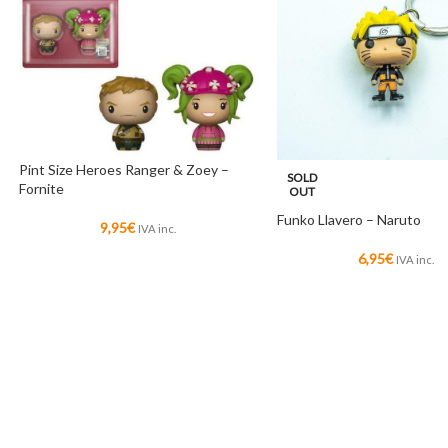
Pint Size Heroes Ranger & Zoey –
SOLD
Fornite
OUT
Funko Llavero – Naruto
9,95
€
IVA inc.
6,95
€
IVA inc.