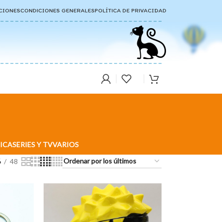
CIONES
CONDICIONES GENERALES
POLÍTICA DE PRIVACIDAD
ICA
SERIES Y TV
VARIOS
6
48