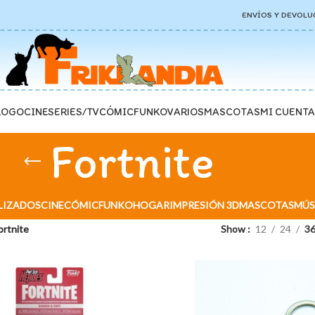
ENVÍOS Y DEVOLU
LOGO
CINE
SERIES/TV
CÓMIC
FUNKO
VARIOS
MASCOTAS
MI CUENTA
Fortnite
LIZADOS
CINE
CÓMIC
FUNKO
HOGAR
IMPRESIÓN 3D
MASCOTAS
MÚS
ortnite
Show
12
24
3