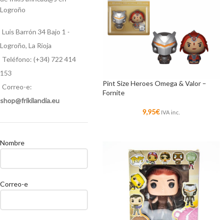
Logroño
Luis Barrón 34 Bajo 1 -
Logroño, La Rioja
Teléfono: (+34) 722 414
153
Pint Size Heroes Omega & Valor –
Correo-e:
Fornite
shop@frikilandia.eu
9,95
€
IVA inc.
Nombre
Correo-e