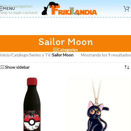
Skip to navigation
MENU
Skip to main content
Sailor Moon
Categories
Inicio
/
Catálogo
/
Series y TV
/
Sailor Moon
Mostrando los 9 resultados
Show sidebar