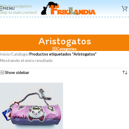
Skip to navigation
MENU
Skip to main content
Aristogatos
Categories
Inicio
/
Catálogo
/
Productos etiquetados “Aristogatos”
Mostrando el único resultado
Show sidebar