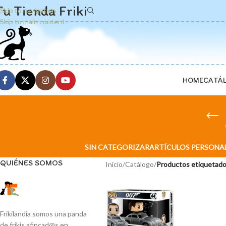
Tu Tienda Friki
Skip to navigation
Skip to main content
HOME
CATÁ
SIN CATEGORIZAR
ARTÍCULOS PERSONA
QUIÉNES SOMOS
Inicio
/
Catálogo
/
Productos etiquetado
Frikilandia somos una panda
de frikis afincad@s en