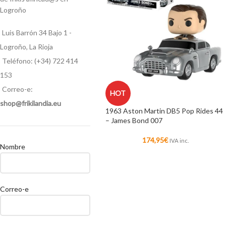
Logroño
Luis Barrón 34 Bajo 1 -
Logroño, La Rioja
Teléfono: (+34) 722 414
153
Correo-e:
HOT
shop@frikilandia.eu
1963 Aston Martin DB5 Pop Rides 44
– James Bond 007
174,95
€
IVA inc.
Nombre
Correo-e