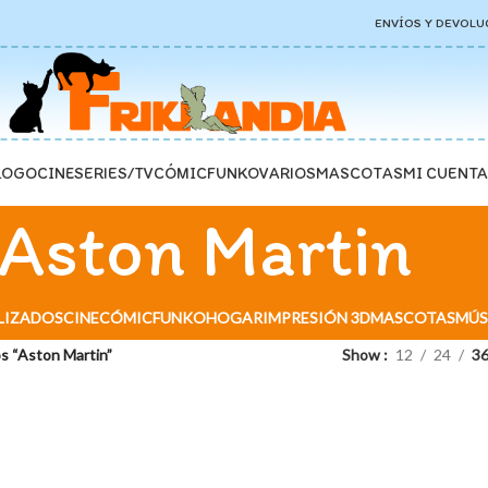
ENVÍOS Y DEVOLU
LOGO
CINE
SERIES/TV
CÓMIC
FUNKO
VARIOS
MASCOTAS
MI CUENTA
Aston Martin
LIZADOS
CINE
CÓMIC
FUNKO
HOGAR
IMPRESIÓN 3D
MASCOTAS
MÚS
s “Aston Martin”
Show
12
24
3