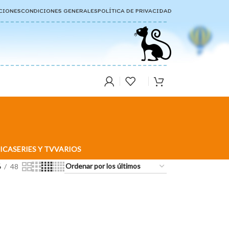
CIONES
CONDICIONES GENERALES
POLÍTICA DE PRIVACIDAD
ICA
SERIES Y TV
VARIOS
6
48