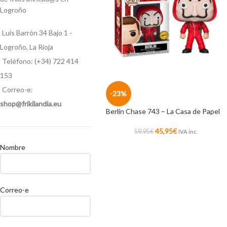
Logroño
Luis Barrón 34 Bajo 1 -
Logroño, La Rioja
Teléfono: (+34) 722 414
153
Correo-e:
-23%
shop@frikilandia.eu
Berlín Chase 743 – La Casa de Papel
45,95
€
59,95
€
IVA inc.
Nombre
Correo-e