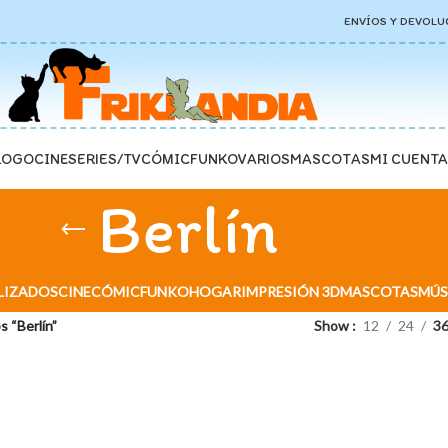
ENVÍOS Y DEVOLU
LOGO
CINE
SERIES/TV
CÓMIC
FUNKO
VARIOS
MASCOTAS
MI CUENTA
Berlín
LIZADOS
CINE
CÓMIC
FUNKO
HOGAR
IMPRESIÓN 3D
MASCOTAS
MÚS
 “Berlín”
Show
12
24
3