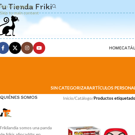
Tu Tienda Friki
Skip to navigation
Skip to main content
HOME
CATÁ
SIN CATEGORIZAR
ARTÍCULOS PERSONA
QUIÉNES SOMOS
Inicio
/
Catálogo
/
Productos etiquetados
Frikilandia somos una panda
de frikis afincad@s en