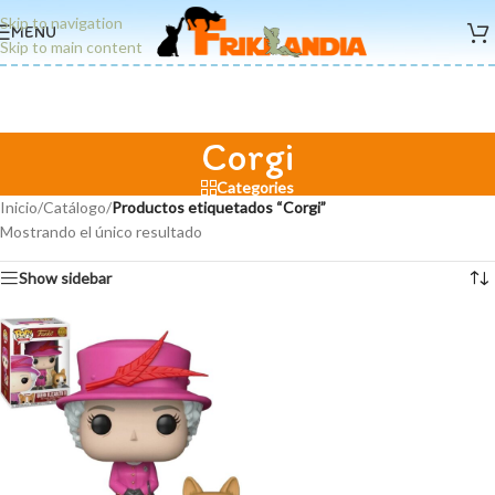
Skip to navigation
MENU
Skip to main content
Corgi
Categories
Inicio
/
Catálogo
/
Productos etiquetados “Corgi”
Mostrando el único resultado
Show sidebar