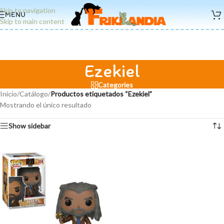
Skip to navigation
MENU
Skip to main content
Ezekiel
Categories
Inicio
/
Catálogo
/
Productos etiquetados “Ezekiel”
Mostrando el único resultado
Show sidebar