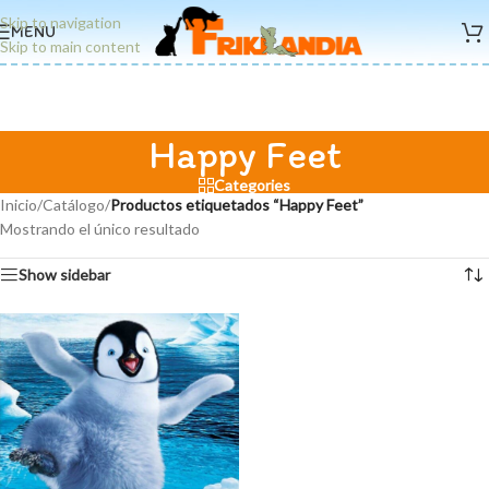
Skip to navigation
MENU
Skip to main content
Happy Feet
Categories
Inicio
/
Catálogo
/
Productos etiquetados “Happy Feet”
Mostrando el único resultado
Show sidebar