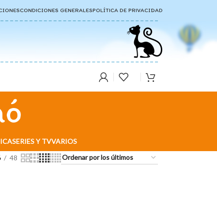
CIONES
CONDICIONES GENERALES
POLÍTICA DE PRIVACIDAD
mó
ICA
SERIES Y TV
VARIOS
6
48