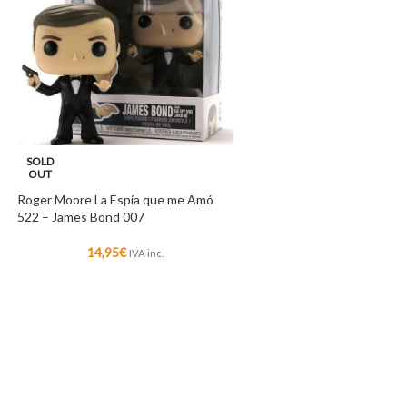
SOLD
OUT
Roger Moore La Espía que me Amó
522 – James Bond 007
14,95
€
IVA inc.