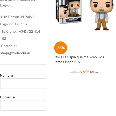
Logroño
Luis Barrón 34 Bajo 1 -
Logroño, La Rioja
Teléfono: (+34) 722 414
153
Correo-e:
-33%
shop@frikilandia.eu
Jaws La Espía que me Amó 523 –
James Bond 007
9,95
€
14,95
€
IVA inc.
Nombre
Correo-e