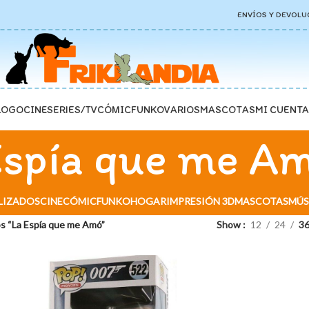
ENVÍOS Y DEVOLU
LOGO
CINE
SERIES/TV
CÓMIC
FUNKO
VARIOS
MASCOTAS
MI CUENTA
Espía que me A
LIZADOS
CINE
CÓMIC
FUNKO
HOGAR
IMPRESIÓN 3D
MASCOTAS
MÚS
s “La Espía que me Amó”
Show
12
24
3