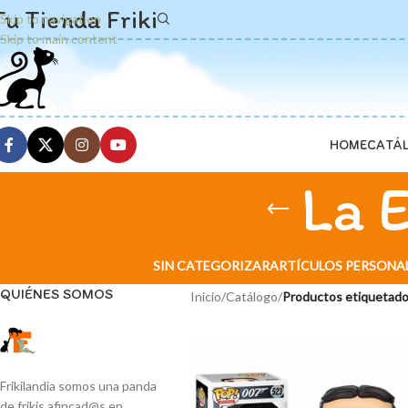
Tu Tienda Friki
Skip to navigation
Skip to main content
HOME
CATÁ
La 
SIN CATEGORIZAR
ARTÍCULOS PERSONA
QUIÉNES SOMOS
Inicio
/
Catálogo
/
Productos etiquetado
Frikilandia somos una panda
de frikis afincad@s en