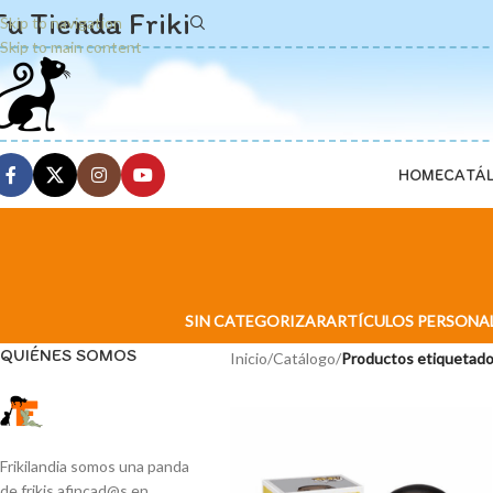
Tu Tienda Friki
Skip to navigation
Skip to main content
HOME
CATÁ
SIN CATEGORIZAR
ARTÍCULOS PERSONA
QUIÉNES SOMOS
Inicio
/
Catálogo
/
Productos etiquetado
Frikilandia somos una panda
de frikis afincad@s en