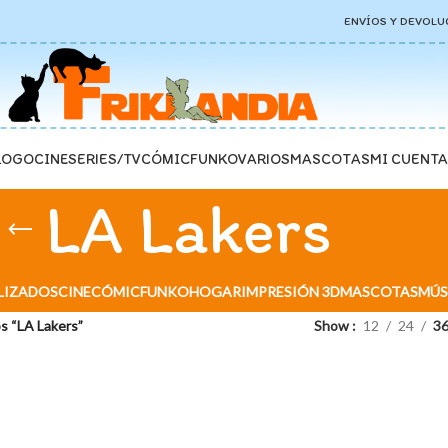
ENVÍOS Y DEVOLU
LOGO
CINE
SERIES/TV
CÓMIC
FUNKO
VARIOS
MASCOTAS
MI CUENTA
LA Lakers
LIZADOS
CINE
CÓMIC
FUNKO
HOGAR
IMPRESIÓN 3D
MASCOTAS
MÚS
s “LA Lakers”
Show
12
24
3