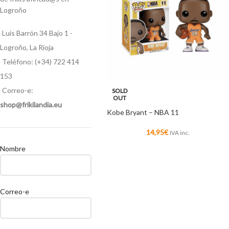
Logroño
Luis Barrón 34 Bajo 1 -
Logroño, La Rioja
Teléfono: (+34) 722 414
153
Correo-e:
SOLD
OUT
shop@frikilandia.eu
Kobe Bryant – NBA 11
14,95
€
IVA inc.
Nombre
Correo-e