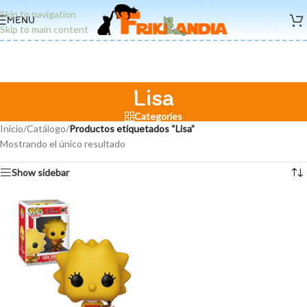
Skip to navigation
MENU
Skip to main content
Lisa
Categories
Inicio
/
Catálogo
/
Productos etiquetados “Lisa”
Mostrando el único resultado
Show sidebar